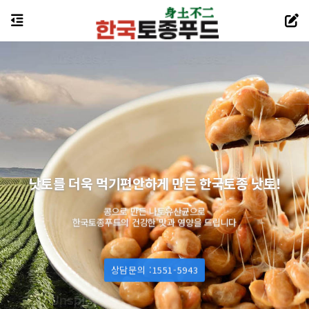
낫토를 더욱 먹기편안하게 만든 한국토종 낫토!
콩으로 만든 나토유산균으로
한국토종푸드의 건강한 맛과 영양을 드립니다
상담문의 :1551-5943