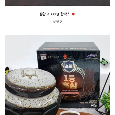
상황고 -600g 한박스
상황고