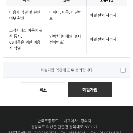
이용자 식별 및 본인
아이디, 이름, 비밀번
회원 탈퇴 시까지
여부 확인
호
고객서비스 이용에 관
한 통지,
연락처 (이메일, 휴대
회원 탈퇴 시까지
CS대응을 위한 이용
전화번호)
자 식별
회원가입 약관에 모두 동의합니다
회원가입
취소
한국토종푸드
대표이사 : 정숙자
경상북도 의성군 단촌면 경북대로 6881-21
사업자등록번호 : 210-24-90686
Tel : 1551-5943
Fax : 054-834-5641