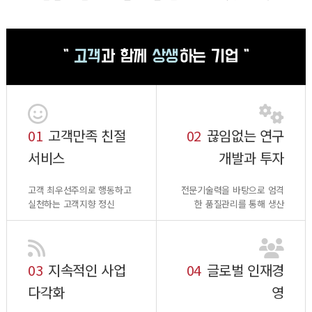
"
고객
과 함께
상생
하는 기업 "
01
고객만족 친절
02
끊임없는 연구
서비스
개발과 투자
고객 최우선주의로 행동하고
전문기술력을 바탕으로 엄격
실천하는 고객지향 정신
한 품질관리를 통해 생산
03
지속적인 사업
04
글로벌 인재경
다각화
영