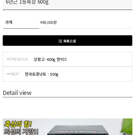
6년근 1등흑삼 600g
가격
498,000원
목록으로
PREVIOUS
상황고 -600g 한박스
NEXT
한국토종낫토 - 500g
Detail view